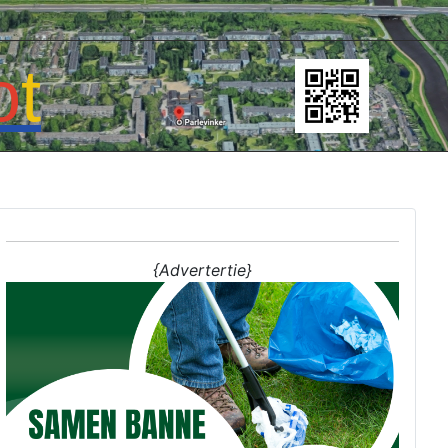
o
t
{Advertertie}