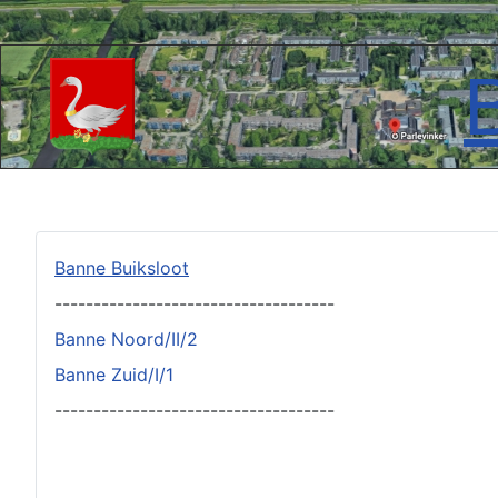
Banne Buiksloot
------------------------------------
Banne Noord/II/2
Banne Zuid/I/1
------------------------------------